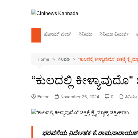
Skip
to
content
ಹೋಮ್‌ ಪೇಜ್
ಸಿನಿಮಾ
ಸಿನಿಮಾ ವಿಮರ್ಶೆ
ಪ
ಕಿರುತೆರೆ
Home
ಸಿನಿಮಾ
“ಕುಲದಲ್ಲಿ ಕೀಳ್ಯಾವುದೊ” ಚಿತ್ರಕ್ಕೆ ಕ್ಲೈಮ್ಯ
ಬಾಲಿವುಡ್
ಸಂದರ್ಶನ
“ಕುಲದಲ್ಲಿ ಕೀಳ್ಯಾವುದೊ” ಚಿತ
Editor
November 26, 2024
0
ಸಿನಿಮಾ
ಭರವಸೆಯ ನಿರ್ದೇಶಕ ಕೆ.ರಾಮನಾರಾಯಣ್ ನಿರ