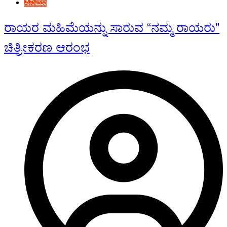
ಸಿನಿಮಾ
ರಾಯರ ಮಹಿಮೆಯನ್ನು ಸಾರುವ “ನಮ್ಮ ರಾಯರು”
ಚಿತ್ರೀಕರಣ ಆರಂಭ