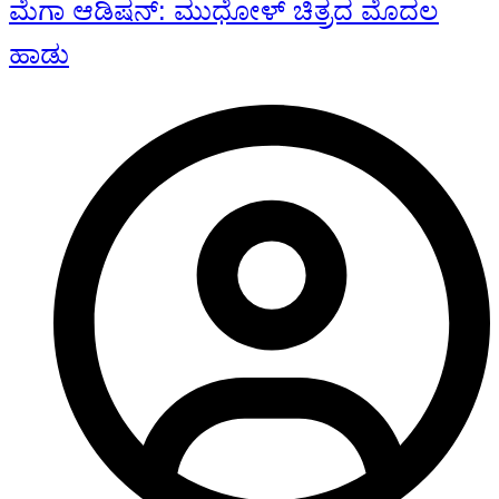
ಮೆಗಾ ಆಡಿಷನ್: ಮುಧೋಳ್ ಚಿತ್ರದ ಮೊದಲ
ಹಾಡು