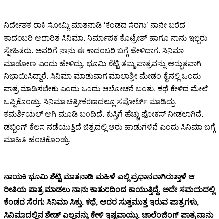
ನಿರ್ದೇಶಕ ರಾಕಿ ಸೋಮ್ಲಿ ಮಾತನಾಡಿ ‘ಕೆಂಡದ ಸೆರಗು’ ನಾನೇ ಬರೆದ
ಕಾದಂಬರಿ ಆಧಾರಿತ ಸಿನಿಮಾ. ನಿರ್ಮಾಪಕ ಕೊಟ್ರೇಶ್ ಹಾಗೂ ನಾನು ಇಬ್ಬರು
ಸ್ನೇಹಿತರು. ಅವರಿಗೆ ನಾನು ಈ ಕಾದಂಬರಿ ಬಗ್ಗೆ ಹೇಳಿದಾಗ. ಸಿನಿಮಾ
ಮಾಡೋಣ ಎಂದು ಹೇಳಿದ್ರು. ಭೂಮಿ ಶೆಟ್ಟಿ ತಮ್ಮ ಪಾತ್ರವನ್ನು ಅದ್ಭುತವಾಗಿ
ನಿಭಾಯಿಸಿದ್ದಾರೆ. ಸಿನಿಮಾ ಮಾಡುವಾಗ ಮಾಲಾಶ್ರೀ ಮೇಡಂ ಕೈನಲ್ಲಿ ಒಂದು
ಪಾತ್ರ ಮಾಡಿಸಬೇಕು ಎಂದು ಒಂದು ಆಲೋಚನೆ ಬಂತು. ಕಥೆ ಕೇಳಿದ ಮೇಲೆ
ಒಪ್ಪಿಕೊಂಡ್ರು. ಸಿನಿಮಾ ಚಿತ್ರೀಕರಣದಲ್ಲೂ ಸಪೋರ್ಟ್ ಮಾಡಿದ್ರು.
ಕಮರ್ಶಿಯಲ್ ಆಗಿ ಮೂಡಿ ಬಂದಿದೆ. ಕುಸ್ತಿಗೆ ಹೆಚ್ಚು ಫೋಕಸ್ ನೀಡಲಾಗಿದೆ.
ಡಬ್ಬಿಂಗ್ ಕೆಲಸ ನಡೆಯುತ್ತಿದೆ ಚಿತ್ರದಲ್ಲಿ ಆರು ಹಾಡುಗಳಿವೆ ಎಂದು ಸಿನಿಮಾ ಬಗ್ಗೆ
ಮಾಹಿತಿ ಹಂಚಿಕೊಂಡ್ರು.
ನಾಯಕಿ ಭೂಮಿ ಶೆಟ್ಟಿ ಮಾತನಾಡಿ ಮಹಿಳೆ ಎಲ್ಲಿ ಪ್ರಧಾನವಾಗಿರುತ್ತಾಳೆ ಆ
ರೀತಿಯ ಪಾತ್ರ ಮಾಡಲು ನಾನು ಕಾತುರದಿಂದ ಕಾಯುತ್ತಿದ್ದೆ. ಅದೇ ಸಮಯದಲ್ಲಿ
ಕೆಂಡದ ಸೆರಗು ಸಿನಿಮಾ ಸಿಕ್ತು. ಕಥೆ, ಅದರ ಸುತ್ತಮುತ್ತ ಇರುವ ಪಾತ್ರಗಳು,
ಸಿನಿಮಾದಲ್ಲಿನ ಶೇಡ್ ಎಲ್ಲವನ್ನು ಕೇಳಿ ಇಷ್ಟವಾಯ್ತು. ಚಾಲೆಂಜಿಂಗ್ ಪಾತ್ರ ನಾನು