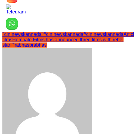
"cininewskannada"
#cininewskannada
#cininewskannadaArtic
films
Hombale Films has announced three films with rebel
star Prabhas
prabhas