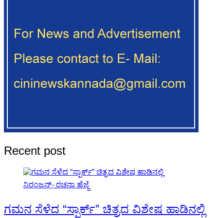
Recent post
ಗಮನ ಸೆಳೆದ “ಸ್ಪಾರ್ಕ್” ಚಿತ್ರದ ವಿಶೇಷ ಹಾಡಿನಲ್ಲಿ