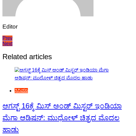
Editor
Post
Prev
Next
navigation
Related articles
ಸಿನಿಮಾ
ಆಗಸ್ಟ್ 16ಕ್ಕೆ ಮಿಸ್ ಅಂಡ್ ಮಿಸ್ಟರ್ ಇಂಡಿಯಾ
ಮೆಗಾ ಆಡಿಷನ್: ಮುಧೋಳ್ ಚಿತ್ರದ ಮೊದಲ
ಹಾಡು