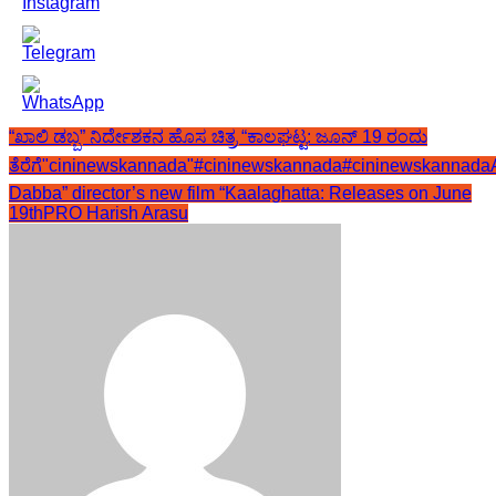
“ಖಾಲಿ ಡಬ್ಬ” ನಿರ್ದೇಶಕನ ಹೊಸ ಚಿತ್ರ “ಕಾಲಘಟ್ಟ: ಜೂನ್ 19 ರಂದು
ತೆರೆಗೆ
"cininewskannada"
#cininewskannada
#cininewskannadaA
Dabba” director’s new film “Kaalaghatta: Releases on June
19th
PRO Harish Arasu