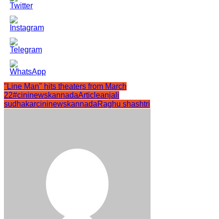
"Line Man" hits theaters from March
22
#cininewskannadaArticle
anjali
sudhakar
cininewskannada
Raghu shashtri