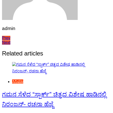
admin
Post
Prev
Next
navigation
Related articles
ಸಿನಿಮಾ
ಗಮನ ಸೆಳೆದ “ಸ್ಪಾರ್ಕ್” ಚಿತ್ರದ ವಿಶೇಷ ಹಾಡಿನಲ್ಲಿ
ನಿರಂಜನ್- ರಚನಾ ಹೆಜ್ಜೆ