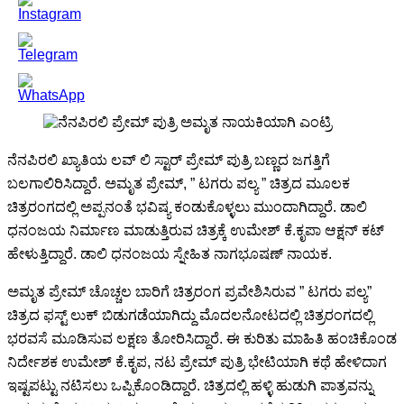
ನೆನಪಿರಲಿ ಖ್ಯಾತಿಯ ಲವ್ ಲಿ ಸ್ಟಾರ್ ಪ್ರೇಮ್ ಪುತ್ರಿ ಬಣ್ಣದ ಜಗತ್ತಿಗೆ
ಬಲಗಾಲಿರಿಸಿದ್ದಾರೆ. ಅಮೃತ ಪ್ರೇಮ್, ” ಟಗರು ಪಲ್ಯ ” ಚಿತ್ರದ ಮೂಲಕ
ಚಿತ್ರರಂಗದಲ್ಲಿ ಅಪ್ಪನಂತೆ ಭವಿಷ್ಯ ಕಂಡುಕೊಳ್ಳಲು ಮುಂದಾಗಿದ್ದಾರೆ. ಡಾಲಿ
ಧನಂಜಯ ನಿರ್ಮಾಣ ಮಾಡುತ್ತಿರುವ ಚಿತ್ರಕ್ಕೆ ಉಮೇಶ್ ಕೆ.ಕೃಪಾ ಆಕ್ಷನ್ ಕಟ್
ಹೇಳುತ್ತಿದ್ದಾರೆ. ಡಾಲಿ ಧನಂಜಯ ಸ್ನೇಹಿತ ನಾಗಭೂಷಣ್ ನಾಯಕ.
ಅಮೃತ ಪ್ರೇಮ್ ಚೊಚ್ಚಲ ಬಾರಿಗೆ ಚಿತ್ರರಂಗ ಪ್ರವೇಶಿಸಿರುವ ” ಟಗರು ಪಲ್ಯ”
ಚಿತ್ರದ ಫಸ್ಟ್ ಲುಕ್ ಬಿಡುಗಡೆಯಾಗಿದ್ದು ಮೊದಲ‌ನೋಟದಲ್ಲಿ ಚಿತ್ರರಂಗದಲ್ಲಿ
ಭರವಸೆ ಮೂಡಿಸುವ ಲಕ್ಷಣ ತೋರಿಸಿದ್ದಾರೆ. ಈ ಕುರಿತು ಮಾಹಿತಿ ಹಂಚಿಕೊಂಡ
ನಿರ್ದೇಶಕ ಉಮೇಶ್ ಕೆ.ಕೃಪ, ನಟ ಪ್ರೇಮ್ ಪುತ್ರಿ ಭೇಟಿಯಾಗಿ ಕಥೆ ಹೇಳಿದಾಗ
ಇಷ್ಟಪಟ್ಟು ನಟಿಸಲು ಒಪ್ಪಿಕೊಂಡಿದ್ದಾರೆ. ಚಿತ್ರದಲ್ಲಿ ಹಳ್ಳಿ ಹುಡುಗಿ ಪಾತ್ರವನ್ನು