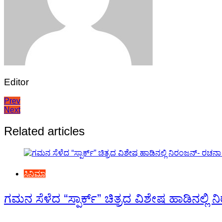
Editor
Post
Prev
Next
navigation
Related articles
ಸಿನಿಮಾ
ಗಮನ ಸೆಳೆದ “ಸ್ಪಾರ್ಕ್” ಚಿತ್ರದ ವಿಶೇಷ ಹಾಡಿನಲ್ಲಿ ನ