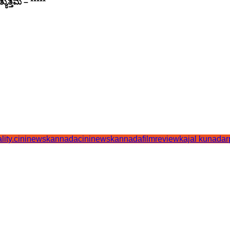
್ಯುತ್ತಮ – *****
lity.
cininewskannada
cininewskannadafilmreview
kajal kunadar