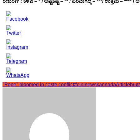
ರೇಟಿಂಗ್ : ಕಳೆಪೆ – * / ಅಷ್ಟಕಷ್ಟೆ – ** / ಪರವಾಗಿಲ್ಲ – ***/ ಉತ್ತಮ – **** / ಅತ
"Pepe" bloomed in caste conflict
#cininewskannadaArticle
bruta