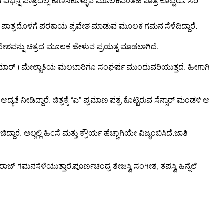
ಿಭಿನ್ನ ಪಾತ್ರದಲ್ಲಿ ಕಾಣಿಸಿಕೊಳ್ಳುವ ಮೂಲಕಎಂತಹ ಪಾತ್ರ ಕೊಟ್ಟರೂ ಸರಿ
್ ಪಾತ್ರದೊಳಗೆ ಪರಕಾಯ ಪ್ರವೇಶ ಮಾಡುವ ಮೂಲಕ ಗಮನ ಸೆಳೆದಿದ್ದಾರೆ.
ದೇಶವನ್ನು ಚಿತ್ರದ ಮೂಲಕ ಹೇಳುವ ಪ್ರಯತ್ನ ಮಾಡಲಾಗಿದೆ.
ುಮಾರ್ ) ಮೇಲ್ಜಾತಿಯ ಮಲಬಾರಿಗೂ ಸಂಘರ್ಷ ಮುಂದುವರಿಯುತ್ತದೆ. ಹೀಗಾಗಿ
ೆ ನೀಡಿದ್ದಾರೆ. ಚಿತ್ರಕ್ಕೆ “ಎ” ಪ್ರಮಾಣ ಪತ್ರ ಕೊಟ್ಟಿರುವ ಸೆನ್ಸಾರ್ ಮಂಡಳಿ ಆ
ಾರೆ. ಅಲ್ಲಲ್ಲಿ ಹಿಂಸೆ ಮತ್ತು ಕ್ರೌರ್ಯ ಹೆಚ್ಚಾಗಿಯೇ ವಿಜೃಂಬಿಸಿದೆ.ಜಾತಿ
ಜ್ ಗಮನಸೆಳೆಯುತ್ತಾರೆ.ಪೂರ್ಣಚಂದ್ರ ತೇಜಸ್ವಿ ಸಂಗೀತ, ತಪಸ್ವಿ ಹಿನ್ನೆಲೆ