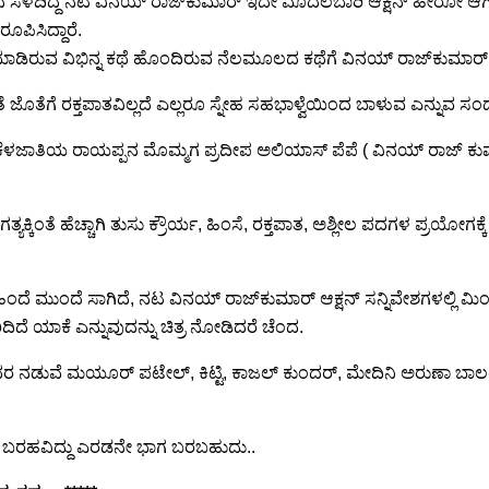
ನ ಸೆಳೆದಿದ್ದ ನಟ ವಿನಯ್ ರಾಜ್‍ಕುಮಾರ್ ಇದೇ ಮೊದಲಬಾರಿ ಆಕ್ಷನ್ ಹೀರೋ ಆಗಿ ವ
ೂಪಿಸಿದ್ದಾರೆ.
 ಮಾಡಿರುವ ವಿಭಿನ್ನ ಕಥೆ ಹೊಂದಿರುವ ನೆಲಮೂಲದ ಕಥೆಗೆ ವಿನಯ್ ರಾಜ್‍ಕುಮಾರ
ೊತೆಗೆ ರಕ್ತಪಾತವಿಲ್ಲದೆ ಎಲ್ಲರೂ ಸ್ನೇಹ ಸಹಭಾಳ್ವೆಯಿಂದ ಬಾಳುವ ಎನ್ನುವ ಸಂ
ಕೆಳಜಾತಿಯ ರಾಯಪ್ಪನ ಮೊಮ್ಮಗ ಪ್ರದೀಪ ಅಲಿಯಾಸ್ ಪೆಪೆ ( ವಿನಯ್ ರಾಜ್ ಕ
ೆ ಹೆಚ್ಚಾಗಿ ತುಸು ಕ್ರೌರ್ಯ, ಹಿಂಸೆ, ರಕ್ತಪಾತ, ಅಶ್ಲೀಲ ಪದಗಳ ಪ್ರಯೋಗಕ್ಕೆ ಆದ್ಯತ
ಹಿಂದೆ ಮುಂದೆ ಸಾಗಿದೆ, ನಟ ವಿನಯ್ ರಾಜ್‍ಕುಮಾರ್ ಆಕ್ಷನ್ ಸನ್ನಿವೇಶಗಳಲ್ಲಿ ಮಿಂಚಿದ್ದ
ದಿದೆ ಯಾಕೆ ಎನ್ನುವುದನ್ನು ಚಿತ್ರ ನೋಡಿದರೆ ಚೆಂದ.
. ಇದರ ನಡುವೆ ಮಯೂರ್ ಪಟೇಲ್, ಕಿಟ್ಟಿ, ಕಾಜಲ್ ಕುಂದರ್, ಮೇದಿನಿ ಅರುಣಾ ಬಾಲರಾ
 ಅಡಿ ಬರಹವಿದ್ದು ಎರಡನೇ ಭಾಗ ಬರಬಹುದು..