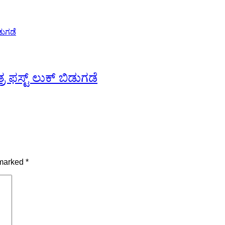
ರ ಫಸ್ಟ್ ಲುಕ್ ಬಿಡುಗಡೆ
 marked
*