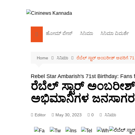
Skip
to
content
ಹೋಮ್‌ ಪೇಜ್
ಸಿನಿಮಾ
ಸಿನಿಮಾ ವಿಮರ್ಶೆ
ಕಿರುತೆರೆ
Home
ಸಿನಿಮಾ
ರೆಬೆಲ್ ಸ್ಟಾರ್ ಅಂಬರೀಶ್ ಅವರಿಗೆ 7
ಬಾಲಿವುಡ್
ಸಂದರ್ಶನ
Rebel Star Ambarish's 71st Birthday: Fans 
ರೆಬೆಲ್ ಸ್ಟಾರ್ ಅಂಬರೀಶ್
ಅಭಿಮಾನಿಗಳ ಜನಸಾಗರ
Editor
May 30, 2023
0
ಸಿನಿಮಾ