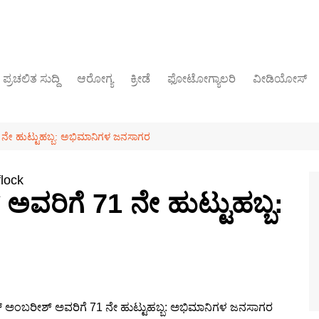
ಪ್ರಚಲಿತ ಸುದ್ದಿ
ಆರೋಗ್ಯ
ಕ್ರೀಡೆ
ಫೋಟೋಗ್ಯಾಲರಿ
ವೀಡಿಯೋಸ್
ರಾಜಕೀಯ
1 ನೇ ಹುಟ್ಟುಹಬ್ಬ: ಅಭಿಮಾನಿಗಳ ಜನಸಾಗರ
flock
 ಅವರಿಗೆ 71 ನೇ ಹುಟ್ಟುಹಬ್ಬ: