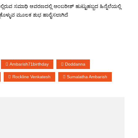
್ಲಿರುವ ಸಮಾಧಿ ಆವರಣದಲ್ಲಿ ಅಂಬರೀಶ್ ಹುಟ್ಟುಹಬ್ಬದ ಹಿನ್ನೆಲೆಯಲ್ಲಿ
್ಮಿಕೊಳ್ಳುವ ಮೂಲಕ ಶುಭ ಹಾರೈಸಲಾಗಿದೆ
Ambarish71birthday
Doddanna
Rockline Venkatesh
Sumalatha Ambarish