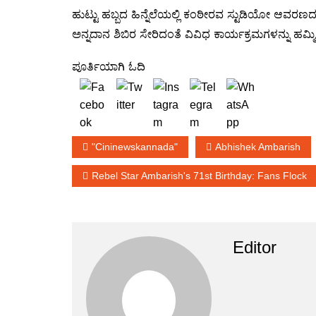
ಹುಟ್ಟು ಹಬ್ಬದ ಹಿನ್ನೆಲೆಯಲ್ಲಿ ಕಂಠೀರವ ಸ್ಟುಡಿಯೋ ಆವರಣದಲ
ಅನ್ನದಾನ ಶಿಬಿರ ಸೇರಿದಂತೆ ವಿವಿಧ ಕಾರ್ಯಕ್ರಮಗಳನ್ನು ಹಮ
ಪೂರ್ತಿಯಾಗಿ ಓದಿ
"cininewskannada"
Abhishek Ambarish
Rebel Star Ambarish's 71st Birthday: Fans Flock
Editor