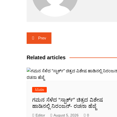
Post
Prev
navigation
Related articles
ಸಿನಿಮಾ
ಗಮನ ಸೆಳೆದ “ಸ್ಪಾರ್ಕ್” ಚಿತ್ರದ ವಿಶೇಷ
ಹಾಡಿನಲ್ಲಿ ನಿರಂಜನ್- ರಚನಾ ಹೆಜ್ಜೆ
Editor
August 5, 2026
0