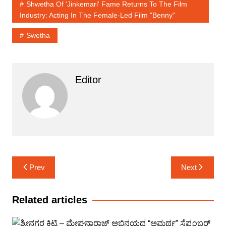
Shwetha Of 'Jinkemari' Fame Returns To The Film
Industry: Acting In The Female-Led Film "Benny"
Swetha
Editor
Post
Prev
Next
navigation
Related articles