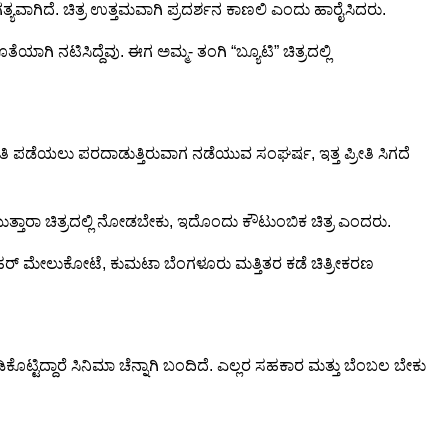
ಗತ್ಯವಾಗಿದೆ. ಚಿತ್ರ ಉತ್ತಮವಾಗಿ ಪ್ರದರ್ಶನ ಕಾಣಲಿ ಎಂದು ಹಾರೈಸಿದರು.
ಗಿ ನಟಿಸಿದ್ದೆವು. ಈಗ ಅಮ್ಮ- ತಂಗಿ “ಬ್ಯೂಟಿ” ಚಿತ್ರದಲ್ಲಿ
ರೀತಿ ಪಡೆಯಲು ಪರದಾಡುತ್ತಿರುವಾಗ ನಡೆಯುವ ಸಂಘರ್ಷ, ಇತ್ತ ಪ್ರೀತಿ ಸಿಗದೆ
ತ್ತಾರಾ ಚಿತ್ರದಲ್ಲಿ ನೋಡಬೇಕು, ಇದೊಂದು ಕೌಟುಂಬಿಕ ಚಿತ್ರ ಎಂದರು.
ಮನೋಹರ್ ಮೇಲುಕೋಟೆ, ಕುಮಟಾ ಬೆಂಗಳೂರು ಮತ್ತಿತರ ಕಡೆ ಚಿತ್ರೀಕರಣ
ಿಕೊಟ್ಟಿದ್ದಾರೆ ಸಿನಿಮಾ ಚೆನ್ನಾಗಿ ಬಂದಿದೆ. ಎಲ್ಲರ ಸಹಕಾರ ಮತ್ತು ಬೆಂಬಲ ಬೇಕು