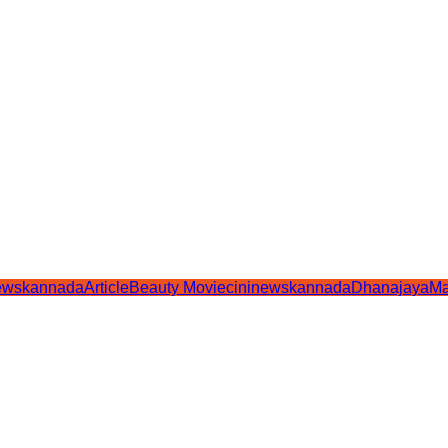
ewskannadaArticle
Beauty Movie
cininewskannada
Dhanajaya
Ma