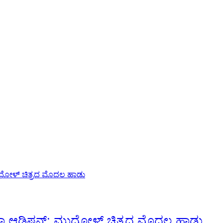
 ಮೆಗಾ ಆಡಿಷನ್: ಮುಧೋಳ್ ಚಿತ್ರದ ಮೊದಲ ಹಾಡು