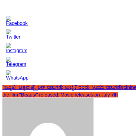
"ಬ್ಯೂಟಿ" ಚಿತ್ರದ ಟ್ರೈಲರ್ ಬಿಡುಗಡೆ; ಜುಲೈ 7 ರಂದು ಸಿನಿಮಾ ಬಿಡುಗಡೆ
#cinin
the film "Beauty" released; Movie releases on July 7th