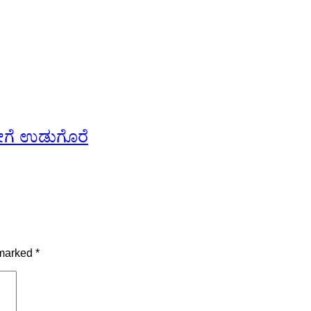
 ಡೇಗೆ ಉಡುಗೊರೆ
 marked
*