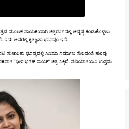
ತ್ರದ ಮೂಲಕ ನಾಯಕಿಯಾಗಿ ಚಿತ್ರರಂಗದಲ್ಲಿ ಅದೃಷ್ಠ ಕಂಡುಕೊಳ್ಳಲು
ದೆ. ಇದು ಅವರಲ್ಲಿ ಕೃತಜ್ಞತಾ ಭಾವವೂ ಇದೆ.
ಿ ಸುಚಾರಿತಾ ಭವಿಷ್ಯದಲ್ಲಿ ಸಿನಿಮಾ ನಿರ್ಮಾಣ ಸೇರಿದಂತೆ ಹಲವು
ೆ ಪೂರಕವಾಗಿ “ಧೀರ ಭಗತ್ ರಾಯ್” ಚಿತ್ರ ಸಿಕ್ಕಿದೆ. ನಟಿಯಾಗಿಯೂ ಉತ್ತಮ