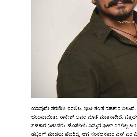
ಯಾವುದೇ ತರಬೇತಿ ಇರಲಿಲ. ಇಡೀ ತಂಡ ಸಹಕಾರ ನೀಡಿದೆ.
ಭಯವಾಯಿತು. ರಾಕೇಶ್ ಅವರ ಜೊತೆ ಮಾತನಾಡಿದೆ. ಚಿತ್ರದಲ್
ಸಹಕಾರ ನೀಡಿದರು. ಹೊಸಬಳು ಎನ್ನುವ ಫೀಲ್ ಸಿಗಲಿಲ್ಲ ಹಿರ
ಡಬ್ಬಿಂಗ್ ಮಾಡಲು ಹೆದರಿದ್ದೆ, ಆಗ ಸಂಕಲನಕಾರ ಎನ್ ಎಂ ವಿಶ್