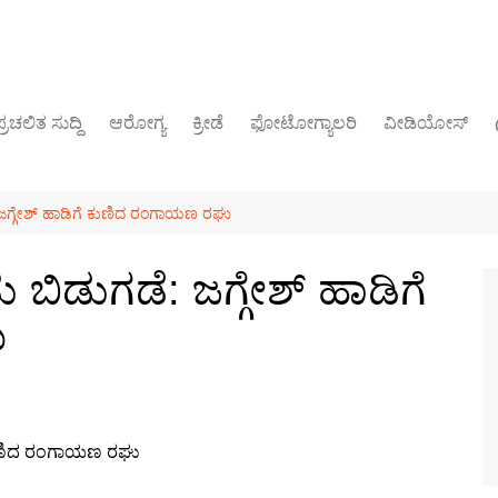
್ರಚಲಿತ ಸುದ್ದಿ
ಆರೋಗ್ಯ
ಕ್ರೀಡೆ
ಫೋಟೋಗ್ಯಾಲರಿ
ವೀಡಿಯೋಸ್
ರಾಜಕೀಯ
: ಜಗ್ಗೇಶ್ ಹಾಡಿಗೆ ಕುಣಿದ ರಂಗಾಯಣ ರಘು
 ಬಿಡುಗಡೆ: ಜಗ್ಗೇಶ್ ಹಾಡಿಗೆ
ು