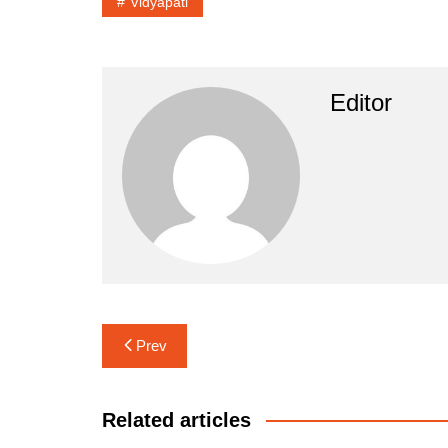
Vidyapati
Editor
Post
Prev
navigation
Related articles