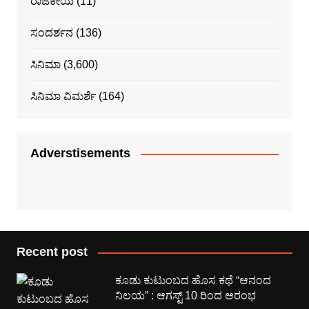
ರಾಜಕೀಯ
(11)
ಸಂದರ್ಶನ
(136)
ಸಿನಿಮಾ
(3,600)
ಸಿನಿಮಾ ವಿಮರ್ಶೆ
(164)
Adverstisements
Recent post
ಕೂಡು ಕುಟುಂಬದ ಹೊಸ ಕಥೆ “ಆನಂದ
ನಿಲಯ” : ಆಗಸ್ಟ್ 10 ರಿಂದ ಆರಂಭ