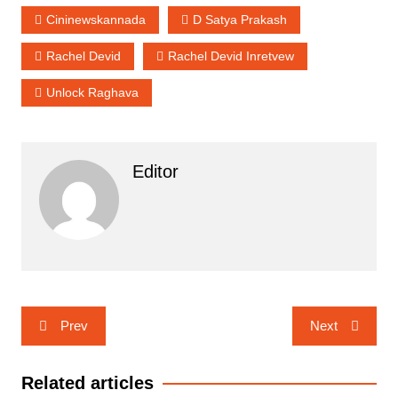
Cininewskannada
D Satya Prakash
Rachel Devid
Rachel Devid Inretvew
Unlock Raghava
Editor
Post
Prev
Next
navigation
Related articles