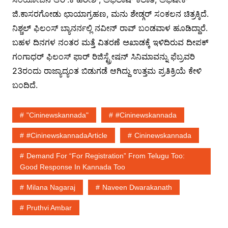
ಜಿ.ಕಾಸರಗೋಡು ಛಾಯಾಗ್ರಹಣ, ಮನು ಶೇಡ್ಗರ್ ಸಂಕಲನ ಚಿತ್ರಕ್ಕಿದೆ.
ನಿಶ್ಚಲ್ ಫಿಲಂಸ್ ಬ್ಯಾನರ್ನಲ್ಲಿ ನವೀನ್ ರಾವ್ ಬಂಡವಾಳ ಹೂಡಿದ್ದಾರೆ.
ಬಹಳ ದಿನಗಳ ನಂತರ ಮತ್ತೆ ವಿತರಣೆ ಅಖಾಡಕ್ಕೆ ಇಳಿದಿರುವ ದೀಪಕ್
ಗಂಗಾಧರ್ ಫಿಲಂಸ್ ಫಾರ್ ರಿಜಿಸ್ಟ್ರೇಷನ್ ಸಿನಿಮಾವನ್ನು ಫೆಬ್ರವರಿ
23ರಂದು ರಾಜ್ಯಾದ್ಯಂತ ಬಿಡುಗಡೆ ಆಗಿದ್ದು ಉತ್ತಮ ಪ್ರತಿಕ್ರಿಯೆ ಕೇಳಿ
ಬಂದಿದೆ.
"cininewskannada"
#cininewskannada
#cininewskannadaArticle
Cininewskannada
Demand For “For Registration” From Telugu Too:
Good Response In Kannada Too
Milana Nagaraj
Naveen Dwarakanath
Pruthvi Ambar