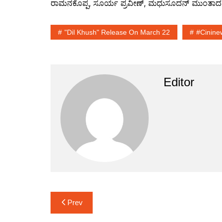
ರಾಮನಕೊಪ್ಪ, ಸೂರ್ಯ ಪ್ರವೀಣ್, ಮಧುಸೂದನ್ ಮುಂತಾದವರು 
"Dil Khush" Release On March 22
#cinine
Editor
Post
Prev
navigation