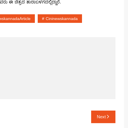
ಈ ಚಿತ್ರದ ತಾರಾಬಳಗದಲ್ಲಿದ್ದಾರೆ.
wskannadaArticle
Cininewskannada
Next