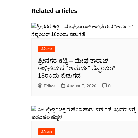
Related articles
ಸಿನಿಮಾ
ಶ್ರೀನಗರ ಕಿಟ್ಟಿ – ಮೇಘನಾರಾಜ್
ಅಭಿನಯದ “ಅಮರ್ಥ” ಸೆಪ್ಟಂಬರ್
18ರಂದು ಬಿಡುಗಡೆ
Editor
August 7, 2026
0
ಸಿನಿಮಾ