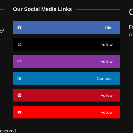
Our Social Media Links
F
Like
ರ್
c
Follow
Follow
Connect
Follow
Follow
eserved.