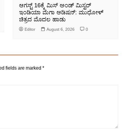
ಆಗಸ್ಟ್ 16ಕ್ಕೆ ಮಿಸ್ ಅಂಡ್ ಮಿಸ್ಟರ್
ಇಂಡಿಯಾ ಮೆಗಾ ಆಡಿಷನ್: ಮುಧೋಳ್
ಚಿತ್ರದ ಮೊದಲ ಹಾಡು
Editor
August 6, 2026
0
ed fields are marked
*