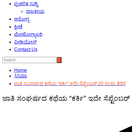
ಪ್ರಚಲಿತ ಸುದ್ದಿ
ರಾಜಕೀಯ
ಆರೋಗ್ಯ
ಕ್ರೀಡೆ
ಫೋಟೋಗ್ಯಾಲರಿ
ವೀಡಿಯೋಸ್
Contact Us
Home
ಸಿನಿಮಾ
ಜಾತಿ ಸಂಘರ್ಷದ ಕಥೆಯ “ಕರ್ಕಿ” ಇದೇ ಸೆಪ್ಟೆಂಬರ್ 20 ರಂದು ತೆರೆಗೆ
ಜಾತಿ ಸಂಘರ್ಷದ ಕಥೆಯ “ಕರ್ಕಿ” ಇದೇ ಸೆಪ್ಟೆಂಬರ್ 