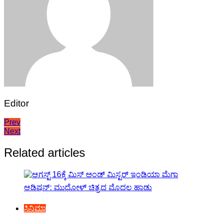
Editor
Post
Prev
Next
navigation
Related articles
ಸಿನಿಮಾ