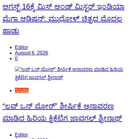
ಆಗಸ್ಟ್ 16ಕ್ಕೆ ಮಿಸ್ ಅಂಡ್ ಮಿಸ್ಟರ್ ಇಂಡಿಯಾ
ಮೆಗಾ ಆಡಿಷನ್: ಮುಧೋಳ್ ಚಿತ್ರದ ಮೊದಲ
ಹಾಡು
Editor
August 6, 2026
0
ಸಿನಿಮಾ
“ಲವ್ ಒನ್ ಮೋರ್” ಶೀರ್ಷಿಕೆ ಅನಾವರಣ
ಮಾಡಿದ ಹಿರಿಯ ಕ್ರಿಕೆಟಿಗ ಜಾವಗಲ್ ಶ್ರೀನಾಥ್
Editor