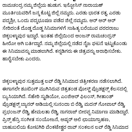
ರಾಮಚಂದ್ರ ನಮ್ಮ ಜಿಲ್ಲೆಯ ಹುಡುಗ. ಇನ್ಫೋಸಿಸ್ ನಾರಾಯಣ್
ಮೂರ್ತಿಯವರಿಗೆ ಜನ್ಮ ಕೊಟ್ಟ ಜಿಲ್ಲೆ ನಮ್ಮದು. ಎರಡು ಭಾರತ ರತ್ನ, ಎರಡು
ಪದ್ಮಶ್ರೀ, ಒಂದು ಪದ್ಮಭೂಷಣ ಪಡೆದ ಜಿಲ್ಲೆ ನಮ್ಮದು. ಆರ್ ಆರ್ ಆರ್
ಸೇರಿದಂತೆ ದೊಡ್ಡ ದೊಡ್ಡ ಸಿನಿಮಾಗಳಿಗೆ ಸಾಹಿತ್ಯ ಬರೆಯುವ ವರದರಾಜು
ಚಿಕ್ಕಬಳ್ಳಾಪುರ ಇದ್ದಾರೆ. ಇಂತಹ ಜಿಲ್ಲೆಯಿಂದ ಅಂಜನ್ ರಾಮಚಂದ್ರನ್
ಹೀರೋ ಆಗಿ ಬರ್ತಿದ್ದಾರೆ. ನಮ್ಮ ಜಿಲ್ಲೆಯಲ್ಲಿ ನಡೆದ ನೈಜ ಘಟನೆ ಇಟ್ಟುಕೊಂಡು
ಈ ಸಿನಿಮಾವನ್ನು ಮಾಡಲಾಗಿದೆ. ಕನ್ನಡಿಗರು ಈ ಚಿತ್ರವನ್ನು ಆರಾಧಿಸಬೇಕು.
ಹಾರೈಸಬೇಕು ಎಂದರು.
ಚಿಕ್ಕಬಳ್ಳಾಪುರ ಸುತ್ತಮುತ್ತ ಲವ್ ರೆಡ್ಡಿ ಸಿನಿಮಾದ ಚಿತ್ರೀಕರಣ ನಡೆಸಲಾಗಿದೆ.
ಈಗಾಗಲೇ ಶೂಟಿಂಗ್ ಮುಗಿಸಿರುವ ಚಿತ್ರತಂಡ ಪೋಸ್ಟ್ ಪ್ರೊಡಕ್ಷನ್ಸ್ ಕೆಲಸದಲ್ಲಿ
ಬ್ಯುಸಿಯಾಗಿದೆ. ಸೆಹೇರಿ ಸ್ಟುಡಿಯೋ, ಎಂಜಿಆರ್ ಫಿಲಂಸ್, ಗೀತಾಂಶ್
ಪ್ರೊಡಕ್ಷನ್ಸ್ ಬ್ಯಾನರ್ ಅಡಿಯಲ್ಲಿ ಸುನಂದಾ ಬಿ ರೆಡ್ಡಿ, ಮದನ್ ಗೋಪಾಲ್ ರೆಡ್ಡಿ,
ಪ್ರಭಂಜನ್ ರೆಡ್ಡಿ, ಹೇಮಲತಾ ರೆಡ್ಡಿ, ನಾಗರಾಜ್ ಬೀರಪ್ಪ ನಿರ್ಮಾಣ ಮಾಡಿದ್ದಾರೆ.
ಪ್ರಿನ್ಸ್ ಹೆನ್ರಿ ಸಂಗೀತ ಸಂಯೋಜನೆ, ಅಷ್ಕರ್ ಅಲಿ ಛಾಯಾಗ್ರಾಹಣ,
ಬಾಹುಬಲಿಯ ಕೋಟಗಿರಿ ವೆಂಕಟೇಶ್ವರ ರಾವ್ ಸಂಕಲನ ಲವ್ ರೆಡ್ಡಿ ಸಿನಿಮಾದ