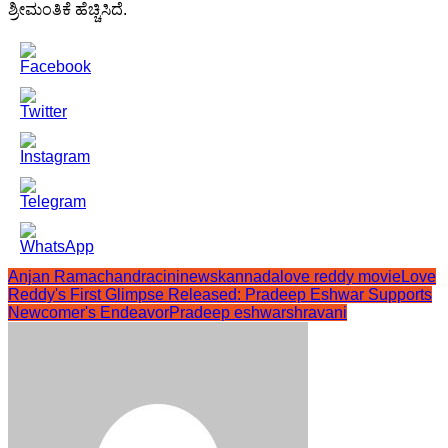
ಶ್ರೀಮಂತಿಕೆ ಹೆಚ್ಚಿಸಿದೆ.
Anjan Ramachandra
cininewskannada
love reddy movie
Love
Reddy's First Glimpse Released: Pradeep Eshwar Supports
Newcomer's Endeavor
Pradeep eshwar
shravani