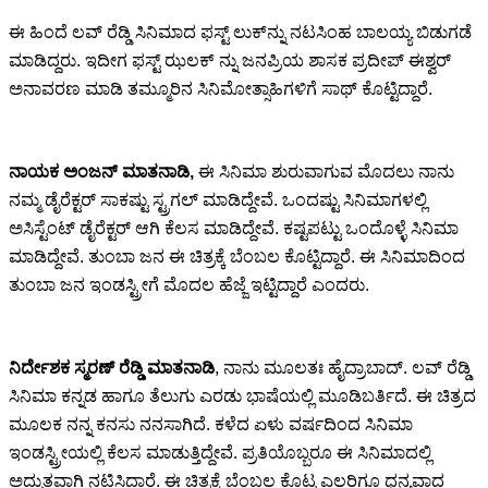
ಈ ಹಿಂದೆ ಲವ್ ರೆಡ್ಡಿ ಸಿನಿಮಾದ ಫಸ್ಟ್ ಲುಕ್‍ನ್ನು ನಟಸಿಂಹ ಬಾಲಯ್ಯ ಬಿಡುಗಡೆ
ಮಾಡಿದ್ದರು. ಇದೀಗ ಫಸ್ಟ್ ಝಲಕ್ ನ್ನು ಜನಪ್ರಿಯ ಶಾಸಕ ಪ್ರದೀಪ್ ಈಶ್ವರ್
ಅನಾವರಣ ಮಾಡಿ ತಮ್ಮೂರಿನ ಸಿನಿಮೋತ್ಸಾಹಿಗಳಿಗೆ ಸಾಥ್ ಕೊಟ್ಟಿದ್ದಾರೆ.
ನಾಯಕ ಅಂಜನ್ ಮಾತನಾಡಿ,
ಈ ಸಿನಿಮಾ ಶುರುವಾಗುವ ಮೊದಲು ನಾನು
ನಮ್ಮ ಡೈರೆಕ್ಟರ್ ಸಾಕಷ್ಟು ಸ್ಟ್ರಗಲ್ ಮಾಡಿದ್ದೇವೆ. ಒಂದಷ್ಟು ಸಿನಿಮಾಗಳಲ್ಲಿ
ಅಸಿಸ್ಟೆಂಟ್ ಡೈರೆಕ್ಟರ್ ಆಗಿ ಕೆಲಸ ಮಾಡಿದ್ದೇವೆ. ಕಷ್ಟಪಟ್ಟು ಒಂದೊಳ್ಳೆ ಸಿನಿಮಾ
ಮಾಡಿದ್ದೇವೆ. ತುಂಬಾ ಜನ ಈ ಚಿತ್ರಕ್ಕೆ ಬೆಂಬಲ ಕೊಟ್ಟಿದ್ದಾರೆ. ಈ ಸಿನಿಮಾದಿಂದ
ತುಂಬಾ ಜನ ಇಂಡಸ್ಟ್ರೀಗೆ ಮೊದಲ ಹೆಜ್ಜೆ ಇಟ್ಟಿದ್ದಾರೆ ಎಂದರು.
ನಿರ್ದೇಶಕ ಸ್ಮರಣ್ ರೆಡ್ಡಿ ಮಾತನಾಡಿ
, ನಾನು ಮೂಲತಃ ಹೈದ್ರಾಬಾದ್. ಲವ್ ರೆಡ್ಡಿ
ಸಿನಿಮಾ ಕನ್ನಡ ಹಾಗೂ ತೆಲುಗು ಎರಡು ಭಾಷೆಯಲ್ಲಿ ಮೂಡಿಬರ್ತಿದೆ. ಈ ಚಿತ್ರದ
ಮೂಲಕ ನನ್ನ ಕನಸು ನನಸಾಗಿದೆ. ಕಳೆದ ಏಳು ವರ್ಷದಿಂದ ಸಿನಿಮಾ
ಇಂಡಸ್ಟ್ರೀಯಲ್ಲಿ ಕೆಲಸ ಮಾಡುತ್ತಿದ್ದೇವೆ. ಪ್ರತಿಯೊಬ್ಬರೂ ಈ ಸಿನಿಮಾದಲ್ಲಿ
ಅದ್ಭುತವಾಗಿ ನಟಿಸಿದ್ದಾರೆ. ಈ ಚಿತ್ರಕ್ಕೆ ಬೆಂಬಲ ಕೊಟ್ಟ ಎಲ್ಲರಿಗೂ ಧನ್ಯವಾದ