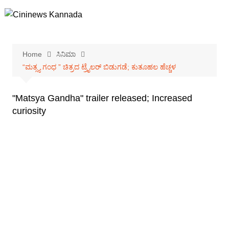
Skip
to
content
Home
ಸಿನಿಮಾ
“ಮತ್ಸ್ಯ ಗಂಧ ” ಚಿತ್ರದ ಟ್ರೈಲರ್ ಬಿಡುಗಡೆ; ಕುತೂಹಲ ಹೆಚ್ಚಳ
"Matsya Gandha" trailer released; Increased
curiosity