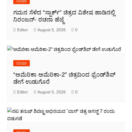
ಸಿನಿಮಾ
ಗಮನ ಸೆಳೆದ “ಸ್ಪಾರ್ಕ್” ಚಿತ್ರದ ವಿಶೇಷ ಹಾಡಿನಲ್ಲಿ
ನಿರಂಜನ್- ರಚನಾ ಹೆಜ್ಜೆ
Editor
August 5, 2026
0
ಸಿನಿಮಾ
“ಅಮೆರಿಕಾ ಅಮೆರಿಕಾ-2” ಚಿತ್ರದಿಂದ ಫ್ರೆಂಡ್‍ಶಿಪ್
ಡೇಗೆ ಉಡುಗೊರೆ
Editor
August 5, 2026
0