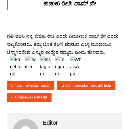
ಕುಚುಕು ರೀತಿ: ರಾಮ್ ಜೀ
ನಟ ಮುನಿ ನನ್ನ ಕುಚಿಕು ರೀತಿ ಎಂದು ನಿರ್ಮಾಪಕ ರಾಮ್ ಜೀ ಎಂದು
ಅಪ್ಪಿಕೊಂಡರು. ತಮ್ಮ ಜೊತೆ ಕೆಲಸ ಮಾಡುವ ಎಲ್ಲಾ ಮಂದಿಯೂ
ಚೆನ್ನಾಗಿರಬೇಕು ಎನ್ನುವ ಉದ್ದೇಶ ನಮ್ಮದು ಎಂದು ಹೇಳಿದರು.
"cininewskannada"
#cininewskannadaArticle
Cininewskannada
Editor