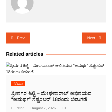
Post
Prev
Next
navigation
Related articles
ಸಿನಿಮಾ
ಶ್ರೀನಗರ ಕಿಟ್ಟಿ – ಮೇಘನಾರಾಜ್ ಅಭಿನಯದ
“ಅಮರ್ಥ” ಸೆಪ್ಟಂಬರ್ 18ರಂದು ಬಿಡುಗಡೆ
Editor
August 7, 2026
0