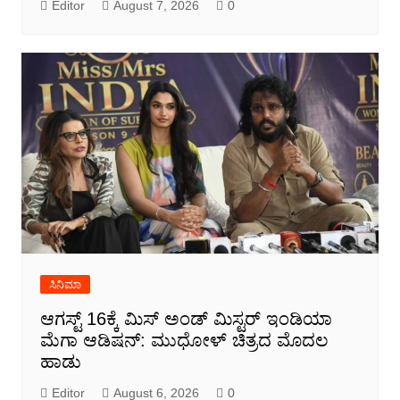
Editor
August 7, 2026
0
ಸಿನಿಮಾ
ಆಗಸ್ಟ್ 16ಕ್ಕೆ ಮಿಸ್ ಅಂಡ್ ಮಿಸ್ಟರ್ ಇಂಡಿಯಾ
ಮೆಗಾ ಆಡಿಷನ್: ಮುಧೋಳ್ ಚಿತ್ರದ ಮೊದಲ
ಹಾಡು
Editor
August 6, 2026
0