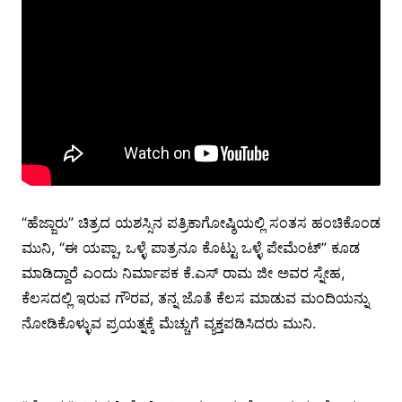
“ಹೆಜ್ಜಾರು” ಚಿತ್ರದ ಯಶಸ್ಸಿನ ಪತ್ರಿಕಾಗೋಷ್ಠಿಯಲ್ಲಿ ಸಂತಸ ಹಂಚಿಕೊಂಡ
ಮುನಿ, “ಈ ಯಪ್ಪಾ, ಒಳ್ಳೆ ಪಾತ್ರನೂ ಕೊಟ್ಟು ಒಳ್ಳೆ ಪೇಮೆಂಟ್” ಕೂಡ
ಮಾಡಿದ್ದಾರೆ ಎಂದು ನಿರ್ಮಾಪಕ ಕೆ.ಎಸ್ ರಾಮ ಜೀ ಅವರ ಸ್ನೇಹ,
ಕೆಲಸದಲ್ಲಿ ಇರುವ ಗೌರವ, ತನ್ನ ಜೊತೆ ಕೆಲಸ ಮಾಡುವ ಮಂದಿಯನ್ನು
ನೋಡಿಕೊಳ್ಳುವ ಪ್ರಯತ್ನಕ್ಕೆ ಮೆಚ್ಚುಗೆ ವ್ಯಕ್ತಪಡಿಸಿದರು ಮುನಿ.