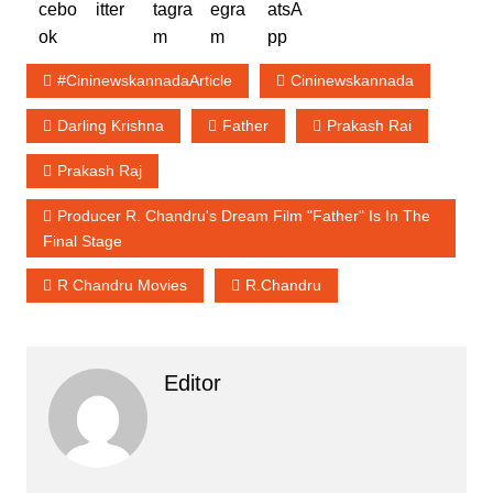
#cininewskannadaArticle
Cininewskannada
Darling Krishna
Father
Prakash Rai
Prakash Raj
Producer R. Chandru's Dream Film "Father" Is In The
Final Stage
R Chandru Movies
R.chandru
Editor