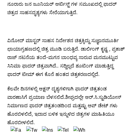
ನೂರಾರು ಜನ ಜೂನಿಯರ್ ಆರ್ಟಿಸ್ಟ್ ಗಳ ಸಮೂಖದಲ್ಲಿ ಫಾದರ್
ಚಿತ್ರದ ಸಾಹಸದೃಶ್ಯಗಳು ಸೇರೆಯಾಗುತ್ತಿದೆ.
ವಿನೋದ್ ಮಾಸ್ಟರ್ ಸಾಹಸ ನಿರ್ದೇಶನ ಚಿತ್ರಕ್ಕಿದ್ದು ಸುಜ್ಞಾನಮೂರ್ತಿ
ಛಾಯಾಗ್ರಹಣದಲ್ಲಿ ಚಿತ್ರ ಮೂಡಿ ಬರುತ್ತಿದೆ. ಡಾರ್ಲಿಂಗ್ ಕೃಷ್ಟ , ಪ್ರಕಾಶ್
ರಾಜ್ ನಟನೆಯ ತಂದೆ-ಮಗನ ಬಾಂಧವ್ಯ ಸಾರುವ ಮನಮುಟ್ಟುವ
ಸಿನಿಮಾ ಫಾದರ್ ಚಿತ್ರವಾಗಿದೆ.. ಸದ್ದಿಲ್ಲದೆ ಶೂಟಿಂಗ್ ಮಾಡುತ್ತಿದ್ದ
ಫಾದರ್ ಟೀಮ್ ಈಗ ಕೊನೆ ಹಂತದ ಚಿತ್ರಕರಣದಲ್ಲಿದೆ.
ಕೆಲವೇ ದಿನಗಳಲ್ಲಿ ಆಕ್ಷನ್ ದೃಶ್ಯಗಳಿಗಾಗಿ ಫಾದರ್ ಚಿತ್ರತಂಡ
ವಾರಣಾಸಿಗೆ ಪ್ರಯಾಣ ಬೆಳಸಲಿದೆ.ಶೀಘ್ರದಲ್ಲೇ ಆರ್.ಸಿ.ಸ್ಟುಡಿಯೋಸ್
ನಿರ್ಮಾಣದ ಫಾದರ್ ಚಿತ್ರತಂಡದಿಂದ ಮತ್ತಷ್ಟು ಅಪ್ ಡೇಟ್ ಗಳು
ಹೊರಬಿಳಲಿದೆ, ಇದಾದ ಬಳಿಕ ಇನ್ನುಳಿದ ಚಿತ್ರಗಳ ಮಾಹಿತಿಯೂ
ಹೊರಬೀಳಲಿದೆ.