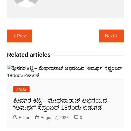
Post
Prev
Next
navigation
Related articles
ಸಿನಿಮಾ
ಶ್ರೀನಗರ ಕಿಟ್ಟಿ – ಮೇಘನಾರಾಜ್ ಅಭಿನಯದ
“ಅಮರ್ಥ” ಸೆಪ್ಟಂಬರ್ 18ರಂದು ಬಿಡುಗಡೆ
Editor
August 7, 2026
0