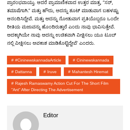
ಪ್ರಾರಂಭವಾಯ್ತು. ಆದರೆ ಪ್ರಾಮಾಣಿಕವಾದ ಉತ್ತರ ಮಾತ್ರ, “ಸರ್,
ತಮಾಷೆಗಾಗಿ.” ಮತ್ತು ಹೌದು, ಅದನ್ನು ಶೂಟ್ ಮಾಡುವಾಗ ಬಹಳಷ್ಟು
ಆನಂದಿಸಿದ್ದೇವೆ. ಮತ್ತು ಅದನ್ನು ನೋಡುವಾಗ ಪ್ರತಿಯೊಬ್ಬರೂ ಒಂದೇ
ರೀತಿಯ ಮಜಾವನ್ನು ಹೊಂದಿರುತ್ತಾರೆ ಎಂದು ನಾವು ಭಾವಿಸುತ್ತೇವೆ.
ಅದಕ್ಕಾಗಿಯೇ ನಾವು ಅದನ್ನು ಉಚಿತವಾಗಿ ವೀಕ್ಷಿಸಲು ಯೂ ಟೂಬ್
ನಲ್ಲಿ ವೀಕ್ಷಿಸಲು ಅವಕಾಶ ಮಾಡಿಕೊಟ್ಟಿದ್ದೇವೆ’ ಎಂದರು.
#cininewskannadaArticle
Cininewskannada
Dattanna
Iruve
Mahantesh Hiremat
Rajesh Ramaswamy Action Cut For The Short Film
"Ant" After Directing The Advertisement
Editor