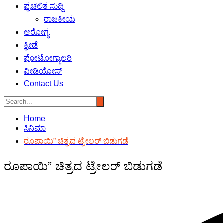
ಪ್ರಚಲಿತ ಸುದ್ದಿ
ರಾಜಕೀಯ
ಆರೋಗ್ಯ
ಕ್ರೀಡೆ
ಫೋಟೋಗ್ಯಾಲರಿ
ವೀಡಿಯೋಸ್
Contact Us
Home
ಸಿನಿಮಾ
ರೂಪಾಯಿ” ಚಿತ್ರದ ಟ್ರೇಲರ್ ಬಿಡುಗಡೆ
ರೂಪಾಯಿ” ಚಿತ್ರದ ಟ್ರೇಲರ್ ಬಿಡುಗಡೆ