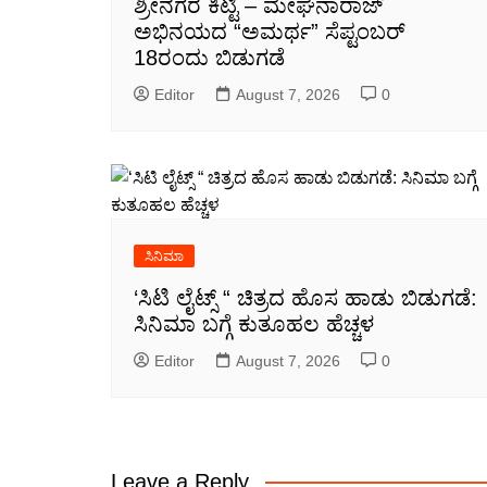
ಶ್ರೀನಗರ ಕಿಟ್ಟಿ – ಮೇಘನಾರಾಜ್
ಅಭಿನಯದ “ಅಮರ್ಥ” ಸೆಪ್ಟಂಬರ್
18ರಂದು ಬಿಡುಗಡೆ
Editor
August 7, 2026
0
ಸಿನಿಮಾ
‘ಸಿಟಿ ಲೈಟ್ಸ್ “ ಚಿತ್ರದ ಹೊಸ ಹಾಡು ಬಿಡುಗಡೆ:
ಸಿನಿಮಾ ಬಗ್ಗೆ ಕುತೂಹಲ ಹೆಚ್ಚಳ
Editor
August 7, 2026
0
Leave a Reply