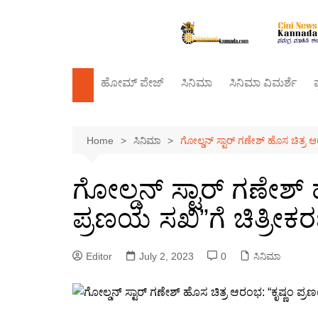
Skip
to
content
ಹೋಮ್‌ ಪೇಜ್
ಸಿನಿಮಾ
ಸಿನಿಮಾ ವಿಮರ್ಶೆ
ಪ
ಕಿರುತೆರೆ
Home
ಸಿನಿಮಾ
ಗೋಲ್ಡನ್ ಸ್ಟಾರ್ ಗಣೇಶ್ ಹೊಸ ಚಿತ್ರ ಆ
ಬಾಲಿವುಡ್
ಸಂದರ್ಶನ
ಗೋಲ್ಡನ್ ಸ್ಟಾರ್ ಗಣೇಶ್ 
ಪ್ರಣಯ ಸಖಿ”ಗೆ ಚಿತ್ರೀಕ
Editor
July 2, 2023
0
ಸಿನಿಮಾ