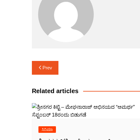
Post
Prev
navigation
Related articles
ಸಿನಿಮಾ