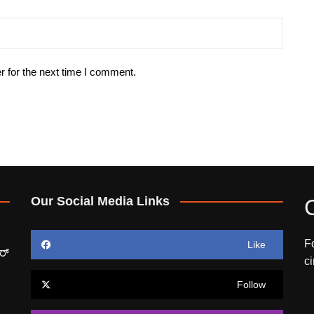
r for the next time I comment.
Our Social Media Links
F
Like
ರ್
c
Follow