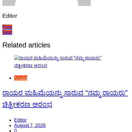
Editor
Post
Prev
Next
navigation
Related articles
ಸಿನಿಮಾ
ರಾಯರ ಮಹಿಮೆಯನ್ನು ಸಾರುವ “ನಮ್ಮ ರಾಯರು”
ಚಿತ್ರೀಕರಣ ಆರಂಭ
Editor
August 7, 2026
0