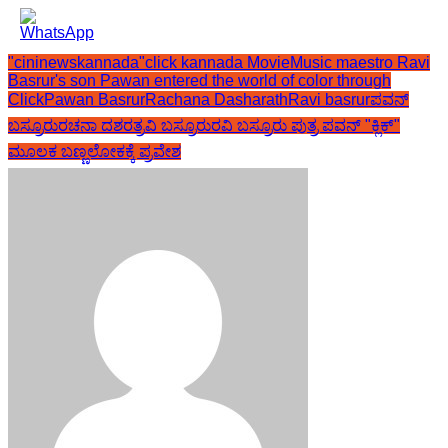
"cininewskannada"
click kannada Movie
Music maestro Ravi
Basrur's son Pawan entered the world of color through
Click
Pawan Basrur
Rachana Dasharath
Ravi basrur
ಪವನ್
ಬಸ್ರೂರು
ರಚನಾ ದಶರತ್
ರವಿ ಬಸ್ರೂರು
ರವಿ ಬಸ್ರೂರು ಪುತ್ರ ಪವನ್ "ಕ್ಲಿಕ್"
ಮೂಲಕ ಬಣ್ಣಲೋಕಕ್ಕೆ ಪ್ರವೇಶ