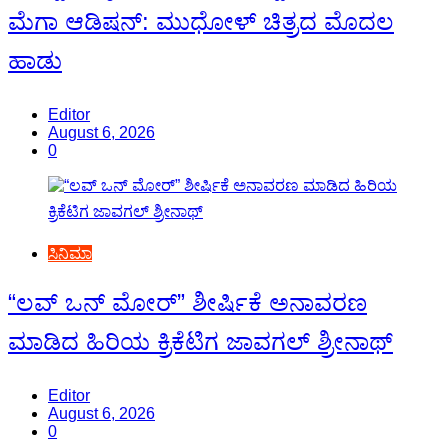
ಮೆಗಾ ಆಡಿಷನ್: ಮುಧೋಳ್ ಚಿತ್ರದ ಮೊದಲ
ಹಾಡು
Editor
August 6, 2026
0
ಸಿನಿಮಾ
“ಲವ್ ಒನ್ ಮೋರ್” ಶೀರ್ಷಿಕೆ ಅನಾವರಣ
ಮಾಡಿದ ಹಿರಿಯ ಕ್ರಿಕೆಟಿಗ ಜಾವಗಲ್ ಶ್ರೀನಾಥ್
Editor
August 6, 2026
0