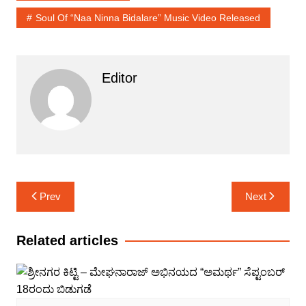
Soul Of “Naa Ninna Bidalare” Music Video Released
Editor
Post
Prev
Next
navigation
Related articles