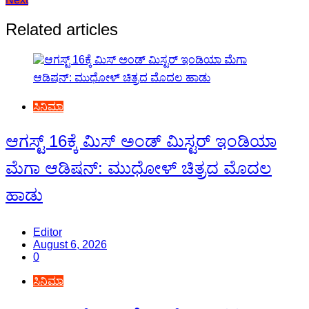
navigation
Related articles
ಸಿನಿಮಾ
ಆಗಸ್ಟ್ 16ಕ್ಕೆ ಮಿಸ್ ಅಂಡ್ ಮಿಸ್ಟರ್ ಇಂಡಿಯಾ
ಮೆಗಾ ಆಡಿಷನ್: ಮುಧೋಳ್ ಚಿತ್ರದ ಮೊದಲ
ಹಾಡು
Editor
August 6, 2026
0
ಸಿನಿಮಾ