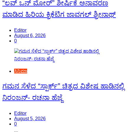
“ಲವ್ ಒನ್ ಮೋರ್” ಶೀರ್ಷಿಕೆ ಅನಾವರಣ
ಮಾಡಿದ ಹಿರಿಯ ಕ್ರಿಕೆಟಿಗ ಜಾವಗಲ್ ಶ್ರೀನಾಥ್
Editor
August 6, 2026
0
ಸಿನಿಮಾ
ಗಮನ ಸೆಳೆದ “ಸ್ಪಾರ್ಕ್” ಚಿತ್ರದ ವಿಶೇಷ ಹಾಡಿನಲ್ಲಿ
ನಿರಂಜನ್- ರಚನಾ ಹೆಜ್ಜೆ
Editor
August 5, 2026
0