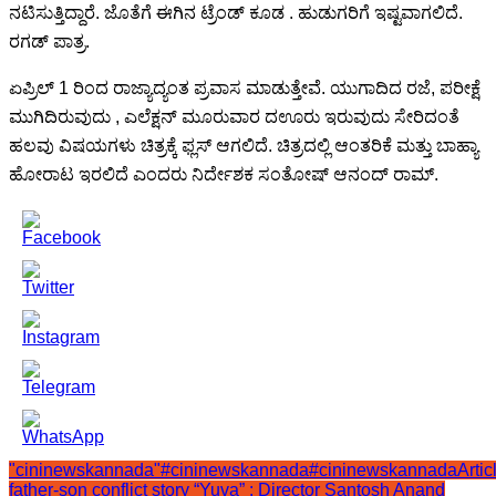
ನಟಿಸುತ್ತಿದ್ದಾರೆ. ಜೊತೆಗೆ ಈಗಿನ ಟ್ರೆಂಡ್ ಕೂಡ . ಹುಡುಗರಿಗೆ ಇಷ್ಟವಾಗಲಿದೆ.
ರಗಡ್ ಪಾತ್ರ.
ಏಪ್ರಿಲ್ 1 ರಿಂದ ರಾಜ್ಯಾದ್ಯಂತ ಪ್ರವಾಸ ಮಾಡುತ್ತೇವೆ. ಯುಗಾದಿದ ರಜೆ, ಪರೀಕ್ಷೆ
ಮುಗಿದಿರುವುದು , ಎಲೆಕ್ಷನ್ ಮೂರುವಾರ ದಊರು ಇರುವುದು ಸೇರಿದಂತೆ
ಹಲವು ವಿಷಯಗಳು ಚಿತ್ರಕ್ಕೆ ಫ್ಲಸ್ ಆಗಲಿದೆ. ಚಿತ್ರದಲ್ಲಿ ಆಂತರಿಕೆ ಮತ್ತು ಬಾಹ್ಯಾ
ಹೋರಾಟ ಇರಲಿದೆ ಎಂದರು ನಿರ್ದೇಶಕ ಸಂತೋಷ್ ಆನಂದ್ ರಾಮ್.
"cininewskannada"
#cininewskannada
#cininewskannadaArtic
father-son conflict story “Yuva” : Director Santosh Anand