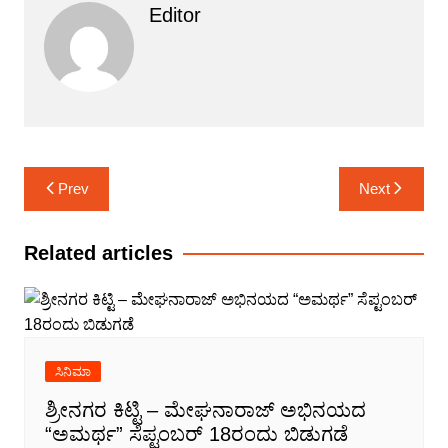
Editor
Post
Prev
Next
navigation
Related articles
ಸಿನಿಮಾ
ಶ್ರೀನಗರ ಕಿಟ್ಟಿ – ಮೇಘನಾರಾಜ್ ಅಭಿನಯದ
“ಅಮರ್ಥ” ಸೆಪ್ಟಂಬರ್ 18ರಂದು ಬಿಡುಗಡೆ